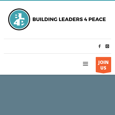
JOIN
US